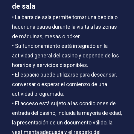
de sala
• La barra de sala permite tomar una bebida o
hacer una pausa durante la visita a las zonas
de máquinas, mesas o póker.
• Su funcionamiento está integrado en la
actividad general del casino y depende de los
horarios y servicios disponibles.
• El espacio puede utilizarse para descansar,
conversar o esperar el comienzo de una
actividad programada.
• El acceso está sujeto a las condiciones de
entrada del casino, incluida la mayoría de edad,
la presentación de un documento válido, la
vestimenta adecuada y el respeto del