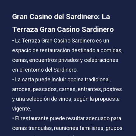
Gran Casino del Sardinero: La
Terraza Gran Casino Sardinero
• La Terraza Gran Casino Sardinero es un
espacio de restauración destinado a comidas,
cenas, encuentros privados y celebraciones
en el entorno del Sardinero.
• La carta puede incluir cocina tradicional,
arroces, pescados, carnes, entrantes, postres
y una selección de vinos, según la propuesta
vigente.
• El restaurante puede resultar adecuado para
cenas tranquilas, reuniones familiares, grupos