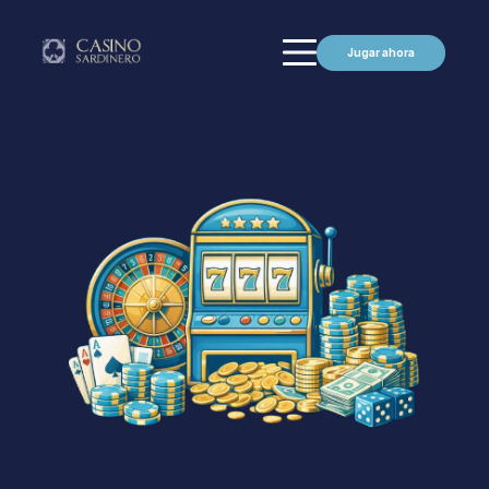
Jugar ahora