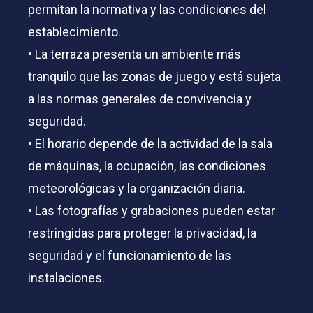
permitan la normativa y las condiciones del
establecimiento.
• La terraza presenta un ambiente más
tranquilo que las zonas de juego y está sujeta
a las normas generales de convivencia y
seguridad.
• El horario depende de la actividad de la sala
de máquinas, la ocupación, las condiciones
meteorológicas y la organización diaria.
• Las fotografías y grabaciones pueden estar
restringidas para proteger la privacidad, la
seguridad y el funcionamiento de las
instalaciones.