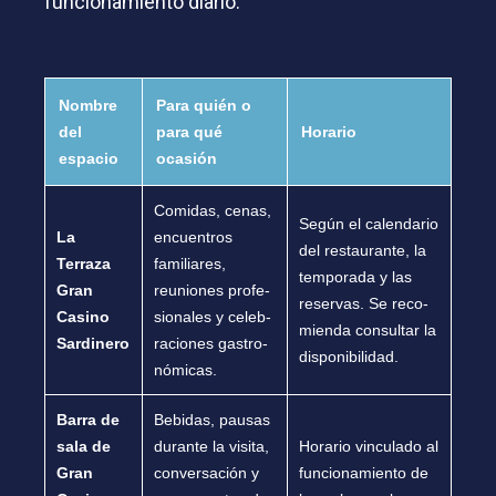
funcionamiento diario.
Nombre
Para quién o
del
para qué
Horario
espacio
ocasión
Comidas, cenas,
Según el calen­dario
La
encuen­tros
del restau­rante, la
Terraza
familia­res,
tempo­rada y las
Gran
reuniones profe­
reservas. Se reco­
Casino
siona­les y celeb­
mienda consultar la
Sardinero
raciones gastro­
dispo­nibilidad.
nómi­cas.
Barra de
Bebidas, pausas
sala de
durante la visita,
Horario vincu­lado al
Gran
conver­sación y
funcio­namiento de