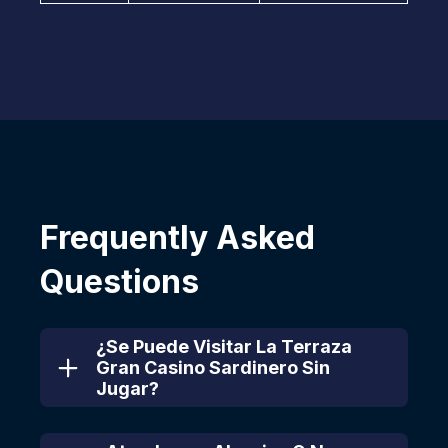
Frequently Asked
Questions
¿Se Puede Visitar La Terraza
Gran Casino Sard­iner­o Sin
Jugar?