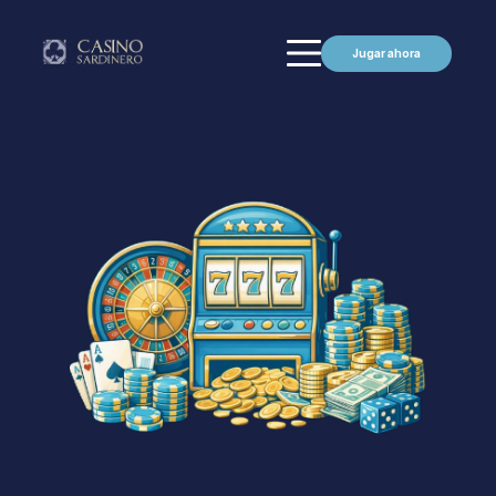
Jugar ahora