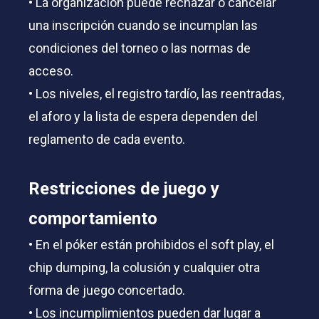
• La organización puede rechazar o cancelar
una inscripción cuando se incumplan las
condiciones del torneo o las normas de
acceso.
• Los niveles, el registro tardío, las reentradas,
el aforo y la lista de espera dependen del
reglamento de cada evento.
Restricciones de juego y
comportamiento
• En el póker están prohibidos el soft play, el
chip dumping, la colusión y cualquier otra
forma de juego concertado.
• Los incumplimientos pueden dar lugar a