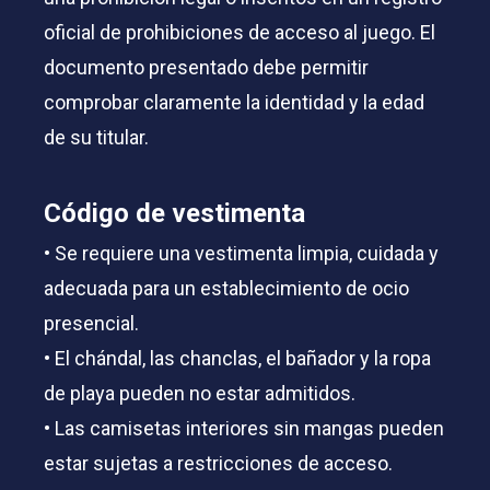
oficial de prohibiciones de acceso al juego. El
documento presentado debe permitir
comprobar claramente la identidad y la edad
de su titular.
Código de vestimenta
• Se requiere una vestimenta limpia, cuidada y
adecuada para un establecimiento de ocio
presencial.
• El chándal, las chanclas, el bañador y la ropa
de playa pueden no estar admitidos.
• Las camisetas interiores sin mangas pueden
estar sujetas a restricciones de acceso.