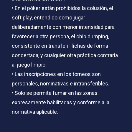
• En el póker están prohibidos la colusión, el
soft play, entendido como jugar
deliberadamente con menor intensidad para
favorecer a otra persona, el chip dumping,
consistente en transferir fichas de forma
concertada, y cualquier otra práctica contraria
al juego limpio.
• Las inscripciones en los torneos son
personales, nominativas e intransferibles.
• Solo se permite fumar en las zonas
expresamente habilitadas y conforme a la
normativa aplicable.