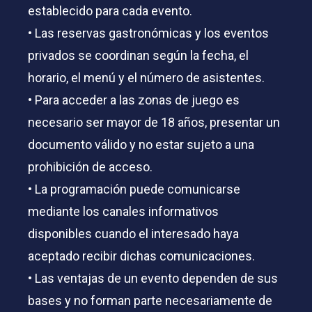
establecido para cada evento.
• Las reservas gastronómicas y los eventos
privados se coordinan según la fecha, el
horario, el menú y el número de asistentes.
• Para acceder a las zonas de juego es
necesario ser mayor de 18 años, presentar un
documento válido y no estar sujeto a una
prohibición de acceso.
• La programación puede comunicarse
mediante los canales informativos
disponibles cuando el interesado haya
aceptado recibir dichas comunicaciones.
• Las ventajas de un evento dependen de sus
bases y no forman parte necesariamente de