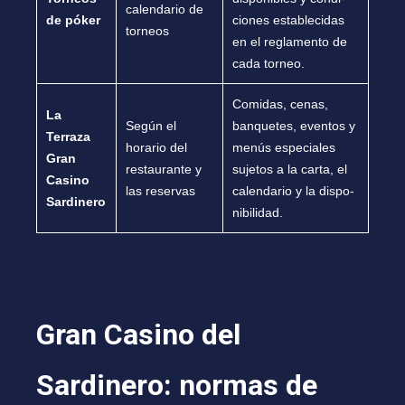
calendario de
de póker
ciones estable­cidas
torneos
en el regla­mento de
cada torneo.
Comidas, cenas,
La
Según el
banquetes, eventos y
Terraza
horario del
menús especiales
Gran
restau­rante y
sujetos a la carta, el
Casino
las reservas
calendario y la dispo­
Sardinero
nibilidad.
Gran Casino del
Sardinero: normas de