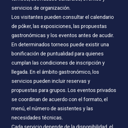
servicios de organización.
Los visitantes pueden consultar el calendario
de póker, las exposiciones, las propuestas
gastronómicas y los eventos antes de acudir.
En determinados torneos puede existir una
bonificación de puntualidad para quienes
cumplan las condiciones de inscripción y
llegada. En el ámbito gastronómico, los
servicios pueden incluir reservas y
propuestas para grupos. Los eventos privados
se coordinan de acuerdo con el formato, el
menú, el número de asistentes y las
necesidades técnicas.
Cada servicio depende de la disponibilidad, el