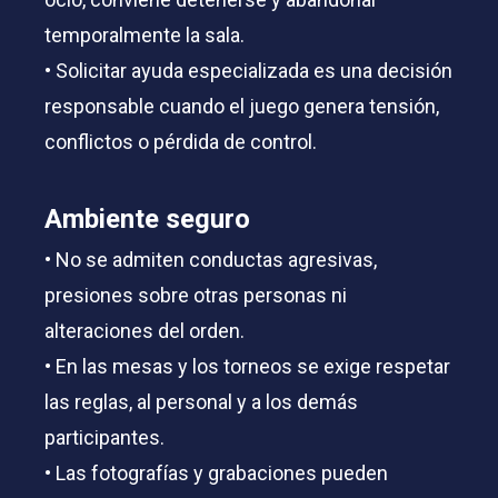
temporalmente la sala.
• Solicitar ayuda especializada es una decisión
responsable cuando el juego genera tensión,
conflictos o pérdida de control.
Ambiente seguro
• No se admiten conductas agresivas,
presiones sobre otras personas ni
alteraciones del orden.
• En las mesas y los torneos se exige respetar
las reglas, al personal y a los demás
participantes.
• Las fotografías y grabaciones pueden