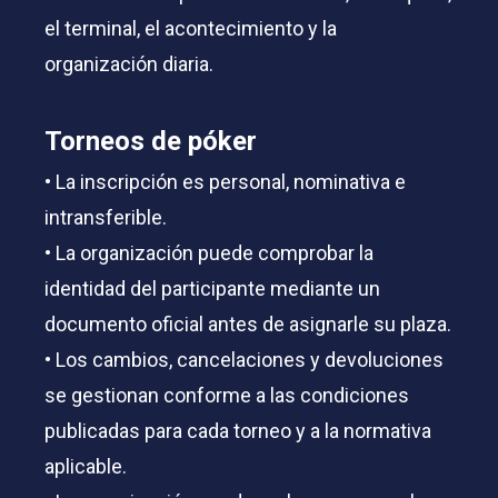
el terminal, el acontecimiento y la
organización diaria.
Torneos de póker
• La inscripción es personal, nominativa e
intransferible.
• La organización puede comprobar la
identidad del participante mediante un
documento oficial antes de asignarle su plaza.
• Los cambios, cancelaciones y devoluciones
se gestionan conforme a las condiciones
publicadas para cada torneo y a la normativa
aplicable.