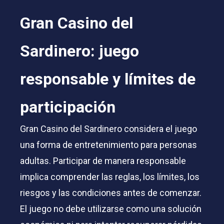
Gran Casino del
Sardinero: juego
responsable y límites de
participación
Gran Casino del Sardinero considera el juego
una forma de entretenimiento para personas
adultas. Participar de manera responsable
implica comprender las reglas, los límites, los
riesgos y las condiciones antes de comenzar.
El juego no debe utilizarse como una solución