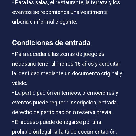
• Para las salas, el restaurante, la terraza y los
eventos se recomienda una vestimenta
urbana e informal elegante.
Condiciones de entrada
• Para acceder a las zonas de juego es
necesario tener al menos 18 años y acreditar
la identidad mediante un documento original y
válido.
• La participación en torneos, promociones y
eventos puede requerir inscripción, entrada,
derecho de participación o reserva previa.
• El acceso puede denegarse por una
prohibición legal, la falta de documentación,