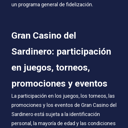
un programa general de fidelización.
Gran Casino del
Sardinero: participación
en juegos, torneos,
promociones y eventos
La participación en los juegos, los torneos, las
promociones y los eventos de Gran Casino del
Sardinero está sujeta a la identificación
personal, la mayoría de edad y las condiciones