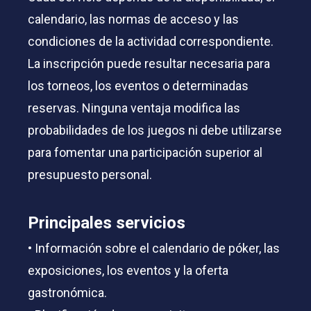
calendario, las normas de acceso y las
condiciones de la actividad correspondiente.
La inscripción puede resultar necesaria para
los torneos, los eventos o determinadas
reservas. Ninguna ventaja modifica las
probabilidades de los juegos ni debe utilizarse
para fomentar una participación superior al
presupuesto personal.
Principales servicios
• Información sobre el calendario de póker, las
exposiciones, los eventos y la oferta
gastronómica.